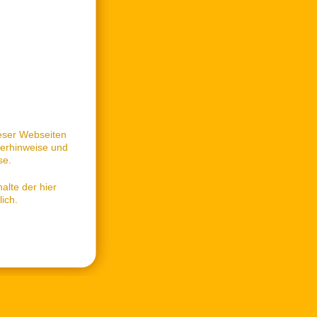
dieser Webseiten
lerhinweise und
se.
alte der hier
lich.